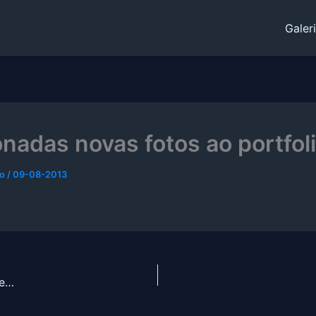
Galer
onadas novas fotos ao portfol
do
/
09-08-2013
te…