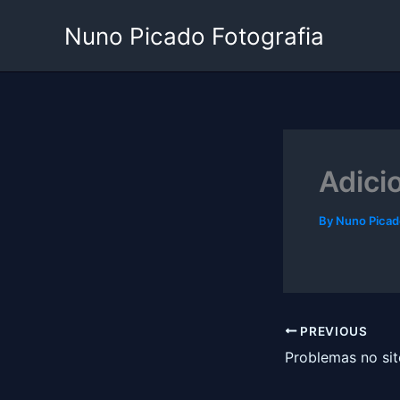
Skip
Nuno Picado Fotografia
to
content
Adici
By
Nuno Pica
PREVIOUS
Problemas no si