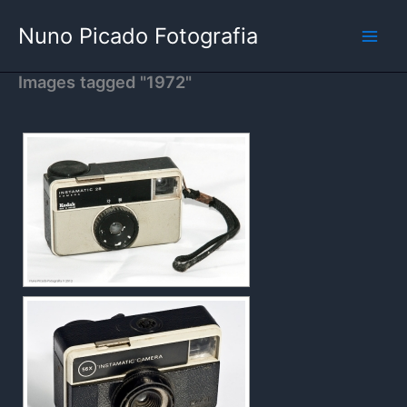
Skip
Nuno Picado Fotografia
to
content
Images tagged "1972"