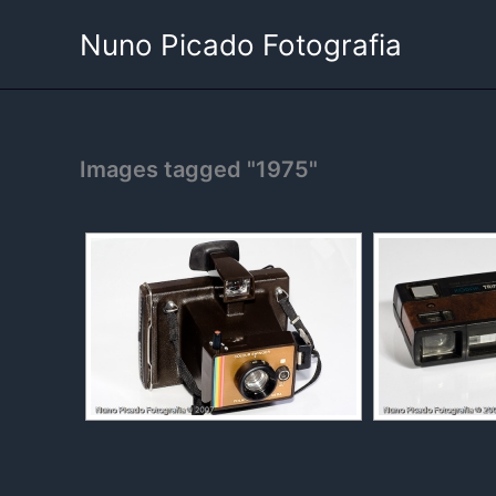
Skip
Nuno Picado Fotografia
to
content
Images tagged "1975"