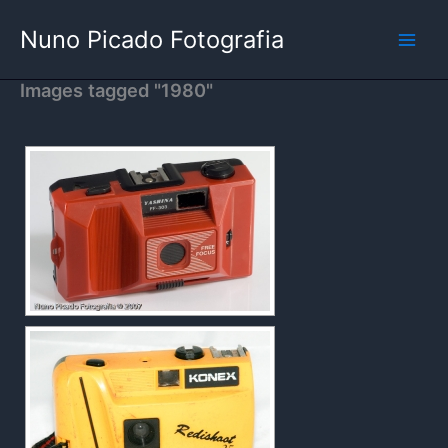
Skip
Nuno Picado Fotografia
to
content
Images tagged "1980"