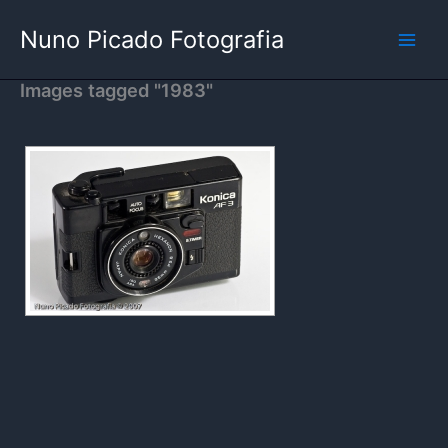
Skip
Nuno Picado Fotografia
to
content
Images tagged "1983"