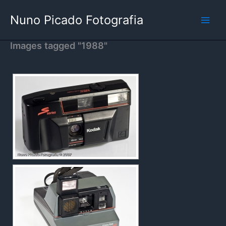
Skip
Nuno Picado Fotografia
to
content
Images tagged "1988"