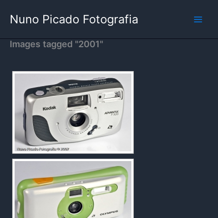
Skip
Nuno Picado Fotografia
to
content
Images tagged "2001"