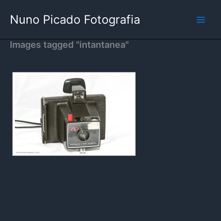
Skip
Nuno Picado Fotografia
to
content
Images tagged "intantanea"