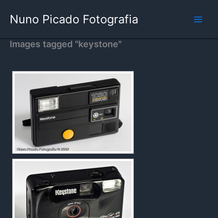
Skip
Nuno Picado Fotografia
to
content
Images tagged "keystone"