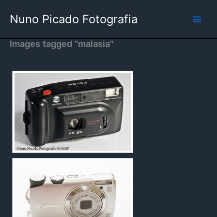
Skip
Nuno Picado Fotografia
to
content
Images tagged "malasia"