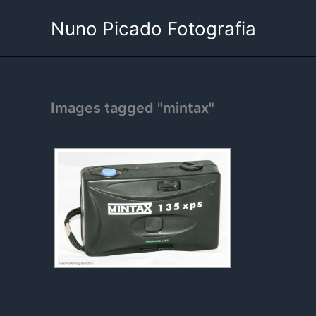
Skip
Nuno Picado Fotografia
to
content
Images tagged "mintax"