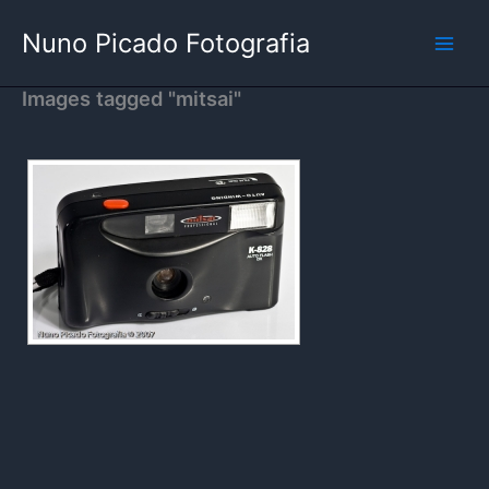
Skip
Nuno Picado Fotografia
to
content
Images tagged "mitsai"