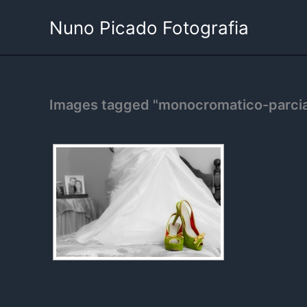
Skip
Nuno Picado Fotografia
to
content
Images tagged "monocromatico-parcia