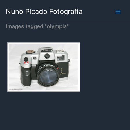
Skip
Nuno Picado Fotografia
to
content
Images tagged "olympia"