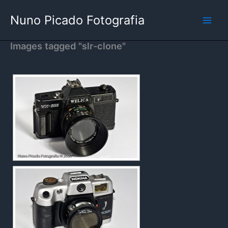
Skip
Nuno Picado Fotografia
to
content
Images tagged "slr-clone"