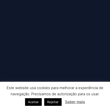
Este website usa cookies para melhorar a experiência de
Copyright © 2026 Nuno Picado Fotografia | Powered by
Astra
navegação. Precisamos de autorização para os usar.
WordPress Theme
Saber mais
Aceitar
Rejeitar