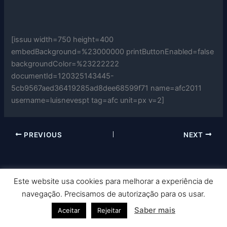
[issuu width=750 height=400
embedBackground=%23000000 printButtonEnabled=false
backgroundColor=%23222222
documentId=120325143445-
5cb9567aed36419285ad8dee68599f71 name=afc2011
username=luisnevespt tag=afc unit=px v=2]
PREVIOUS
NEXT
Este website usa cookies para melhorar a experiência de
Copyright © 2026 Nuno Picado Fotografia | Powered by
Astra
navegação. Precisamos de autorização para os usar.
WordPress Theme
Saber mais
Aceitar
Rejeitar