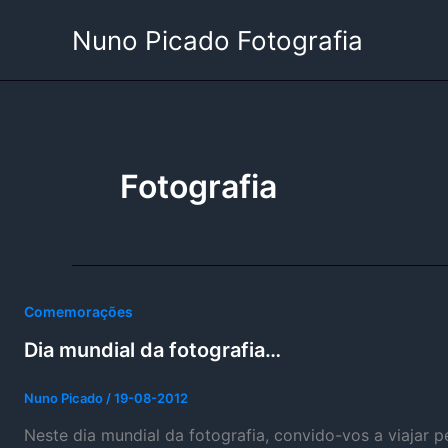
Skip
Nuno Picado Fotografia
to
content
Fotografia
Comemorações
Dia mundial da fotografia…
Nuno Picado
/
19-08-2012
Neste dia mundial da fotografia, convido-vos a viajar 